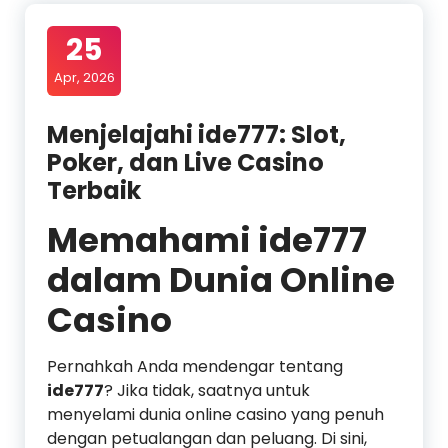
25
Apr, 2026
Menjelajahi ide777: Slot,
Poker, dan Live Casino
Terbaik
Memahami ide777
dalam Dunia Online
Casino
Pernahkah Anda mendengar tentang
ide777
? Jika tidak, saatnya untuk
menyelami dunia online casino yang penuh
dengan petualangan dan peluang. Di sini,