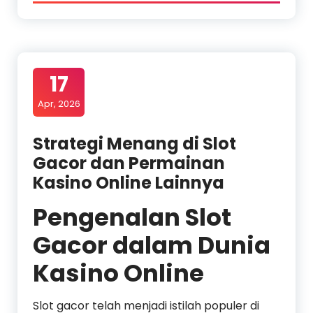
17
Apr, 2026
Strategi Menang di Slot
Gacor dan Permainan
Kasino Online Lainnya
Pengenalan Slot
Gacor dalam Dunia
Kasino Online
Slot gacor telah menjadi istilah populer di