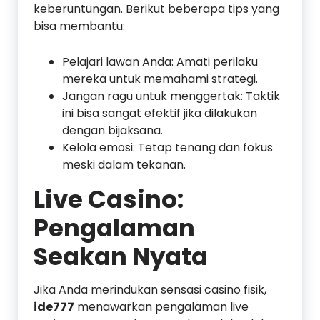
keberuntungan. Berikut beberapa tips yang
bisa membantu:
Pelajari lawan Anda: Amati perilaku
mereka untuk memahami strategi.
Jangan ragu untuk menggertak: Taktik
ini bisa sangat efektif jika dilakukan
dengan bijaksana.
Kelola emosi: Tetap tenang dan fokus
meski dalam tekanan.
Live Casino:
Pengalaman
Seakan Nyata
Jika Anda merindukan sensasi casino fisik,
ide777
menawarkan pengalaman live