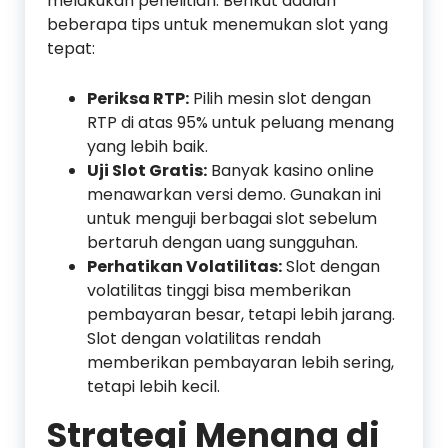
melakukan penelitian. Berikut adalah
beberapa tips untuk menemukan slot yang
tepat:
Periksa RTP:
Pilih mesin slot dengan
RTP di atas 95% untuk peluang menang
yang lebih baik.
Uji Slot Gratis:
Banyak kasino online
menawarkan versi demo. Gunakan ini
untuk menguji berbagai slot sebelum
bertaruh dengan uang sungguhan.
Perhatikan Volatilitas:
Slot dengan
volatilitas tinggi bisa memberikan
pembayaran besar, tetapi lebih jarang.
Slot dengan volatilitas rendah
memberikan pembayaran lebih sering,
tetapi lebih kecil.
Strategi Menang di