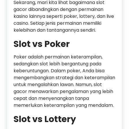
Sekarang, mari kita lihat bagaimana slot
gacor dibandingkan dengan permainan
kasino lainnya seperti poker, lottery, dan live
casino. Setiap jenis permainan memiliki
kelebihan dan tantangannya sendiri.
Slot vs Poker
Poker adalah permainan keterampilan,
sedangkan slot lebih bergantung pada
keberuntungan. Dalam poker, Anda bisa
mengembangkan strategi dan keterampilan
untuk mengalahkan lawan. Namun, slot
gacor menawarkan pengalaman yang lebih
cepat dan menyenangkan tanpa
memerlukan keterampilan yang mendalam.
Slot vs Lottery