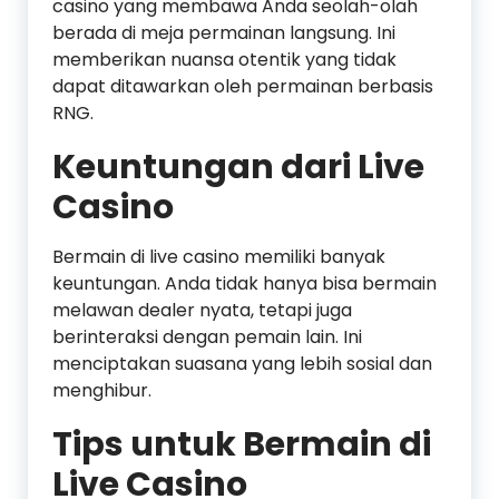
casino yang membawa Anda seolah-olah
berada di meja permainan langsung. Ini
memberikan nuansa otentik yang tidak
dapat ditawarkan oleh permainan berbasis
RNG.
Keuntungan dari Live
Casino
Bermain di live casino memiliki banyak
keuntungan. Anda tidak hanya bisa bermain
melawan dealer nyata, tetapi juga
berinteraksi dengan pemain lain. Ini
menciptakan suasana yang lebih sosial dan
menghibur.
Tips untuk Bermain di
Live Casino