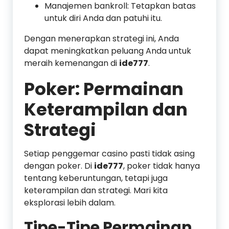
Manajemen bankroll: Tetapkan batas
untuk diri Anda dan patuhi itu.
Dengan menerapkan strategi ini, Anda
dapat meningkatkan peluang Anda untuk
meraih kemenangan di
ide777
.
Poker: Permainan
Keterampilan dan
Strategi
Setiap penggemar casino pasti tidak asing
dengan poker. Di
ide777
, poker tidak hanya
tentang keberuntungan, tetapi juga
keterampilan dan strategi. Mari kita
eksplorasi lebih dalam.
Tipe-Tipe Permainan