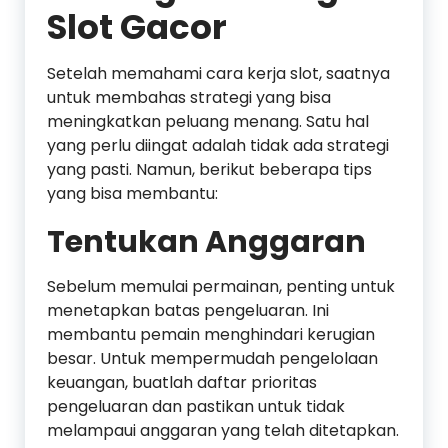
Slot Gacor
Setelah memahami cara kerja slot, saatnya
untuk membahas strategi yang bisa
meningkatkan peluang menang. Satu hal
yang perlu diingat adalah tidak ada strategi
yang pasti. Namun, berikut beberapa tips
yang bisa membantu:
Tentukan Anggaran
Sebelum memulai permainan, penting untuk
menetapkan batas pengeluaran. Ini
membantu pemain menghindari kerugian
besar. Untuk mempermudah pengelolaan
keuangan, buatlah daftar prioritas
pengeluaran dan pastikan untuk tidak
melampaui anggaran yang telah ditetapkan.