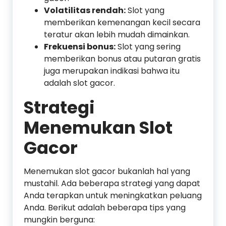
Volatilitas rendah:
Slot yang
memberikan kemenangan kecil secara
teratur akan lebih mudah dimainkan.
Frekuensi bonus:
Slot yang sering
memberikan bonus atau putaran gratis
juga merupakan indikasi bahwa itu
adalah slot gacor.
Strategi
Menemukan Slot
Gacor
Menemukan slot gacor bukanlah hal yang
mustahil. Ada beberapa strategi yang dapat
Anda terapkan untuk meningkatkan peluang
Anda. Berikut adalah beberapa tips yang
mungkin berguna: