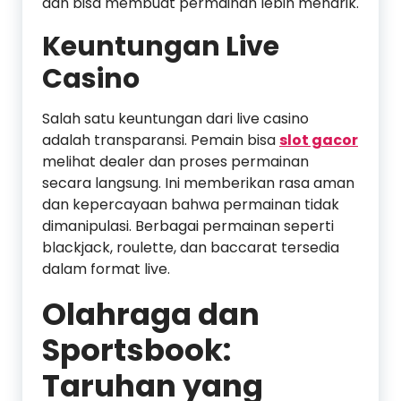
dan bisa membuat permainan lebih menarik.
Keuntungan Live
Casino
Salah satu keuntungan dari live casino
adalah transparansi. Pemain bisa
slot gacor
melihat dealer dan proses permainan
secara langsung. Ini memberikan rasa aman
dan kepercayaan bahwa permainan tidak
dimanipulasi. Berbagai permainan seperti
blackjack, roulette, dan baccarat tersedia
dalam format live.
Olahraga dan
Sportsbook:
Taruhan yang