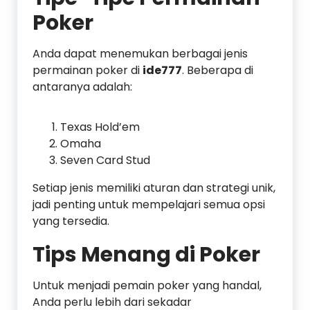
Poker
Anda dapat menemukan berbagai jenis
permainan poker di
ide777
. Beberapa di
antaranya adalah:
Texas Hold’em
Omaha
Seven Card Stud
Setiap jenis memiliki aturan dan strategi unik,
jadi penting untuk mempelajari semua opsi
yang tersedia.
Tips Menang di Poker
Untuk menjadi pemain poker yang handal,
Anda perlu lebih dari sekadar