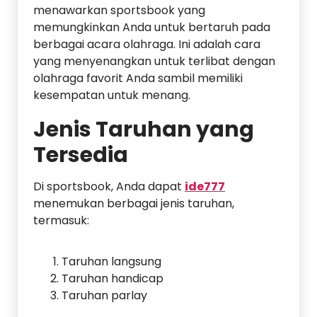
menawarkan sportsbook yang
memungkinkan Anda untuk bertaruh pada
berbagai acara olahraga. Ini adalah cara
yang menyenangkan untuk terlibat dengan
olahraga favorit Anda sambil memiliki
kesempatan untuk menang.
Jenis Taruhan yang
Tersedia
Di sportsbook, Anda dapat
ide777
menemukan berbagai jenis taruhan,
termasuk:
Taruhan langsung
Taruhan handicap
Taruhan parlay