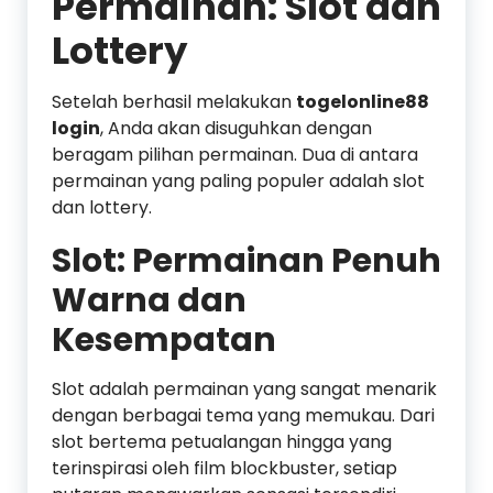
Permainan: Slot dan
Lottery
Setelah berhasil melakukan
togelonline88
login
, Anda akan disuguhkan dengan
beragam pilihan permainan. Dua di antara
permainan yang paling populer adalah slot
dan lottery.
Slot: Permainan Penuh
Warna dan
Kesempatan
Slot adalah permainan yang sangat menarik
dengan berbagai tema yang memukau. Dari
slot bertema petualangan hingga yang
terinspirasi oleh film blockbuster, setiap