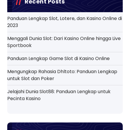
Recent Posts
Panduan Lengkap Slot, Lotere, dan Kasino Online di
2023
Menggali Dunia Slot: Dari Kasino Online hingga Live
Sportbook
Panduan Lengkap Game Slot di Kasino Online
Mengungkap Rahasia Dhltoto: Panduan Lengkap
untuk Slot dan Poker
Jelajahi Dunia Slot88: Panduan Lengkap untuk
Pecinta Kasino