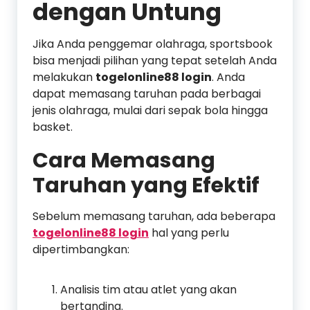
dengan Untung
Jika Anda penggemar olahraga, sportsbook
bisa menjadi pilihan yang tepat setelah Anda
melakukan
togelonline88 login
. Anda
dapat memasang taruhan pada berbagai
jenis olahraga, mulai dari sepak bola hingga
basket.
Cara Memasang
Taruhan yang Efektif
Sebelum memasang taruhan, ada beberapa
togelonline88 login
hal yang perlu
dipertimbangkan:
Analisis tim atau atlet yang akan
bertanding.