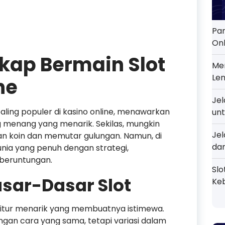
Pan
Onl
kap Bermain Slot
Me
Len
ne
Jel
aling populer di kasino online, menawarkan
unt
 menang yang menarik. Sekilas, mungkin
Jel
 koin dan memutar gulungan. Namun, di
dan
unia yang penuh dengan strategi,
eberuntungan.
Slo
sar-Dasar Slot
Ke
fitur menarik yang membuatnya istimewa.
engan cara yang sama, tetapi variasi dalam