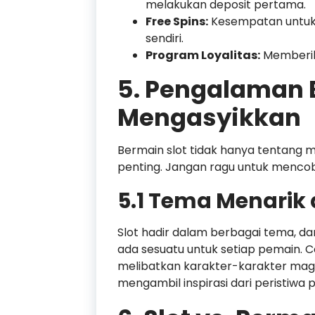
melakukan deposit pertama.
Free Spins:
Kesempatan untuk
sendiri.
Program Loyalitas:
Memberik
5. Pengalaman 
Mengasyikkan
Bermain slot tidak hanya tentang
penting. Jangan ragu untuk mencob
5.1 Tema Menarik 
Slot hadir dalam berbagai tema, da
ada sesuatu untuk setiap pemain. 
melibatkan karakter-karakter mag
mengambil inspirasi dari peristiwa p