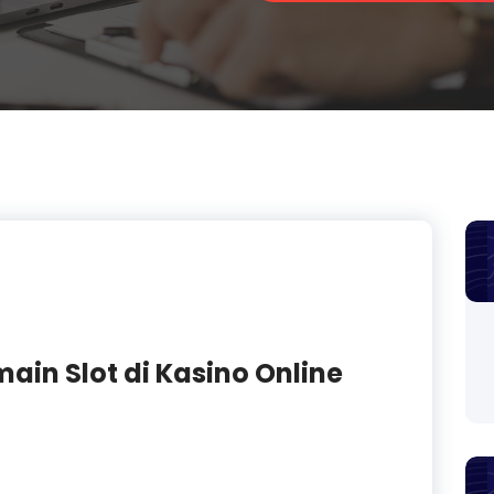
in Slot di Kasino Online