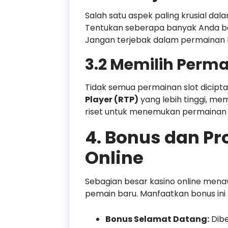
Salah satu aspek paling krusial da
Tentukan seberapa banyak Anda ber
Jangan terjebak dalam permainan 
3.2 Memilih Perm
Tidak semua permainan slot dici
Player (RTP)
yang lebih tinggi, me
riset untuk menemukan permainan 
4. Bonus dan Pr
Online
Sebagian besar kasino online men
pemain baru. Manfaatkan bonus ini 
Bonus Selamat Datang:
Dibe