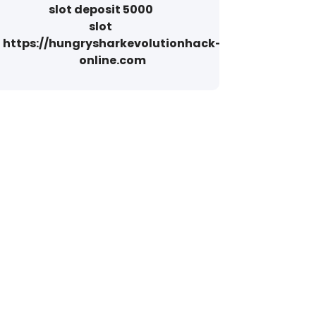
slot deposit 5000
slot
https://hungrysharkevolutionhack-
online.com