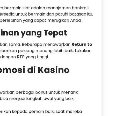
lam bermain slot adalah manajemen bankroll.
sedia untuk bermain dan patuhi batasan itu.
berlebihan yang dapat merugikan Anda.
ainan yang Tepat
ptakan sama. Beberapa menawarkan
Return to
mberikan peluang menang lebih baik. Lakukan
dengan RTP yang tinggi.
omosi di Kasino
awarkan berbagai bonus untuk menarik
bisa menjadi langkah awal yang baik.
rikan kepada pemain baru saat mereka