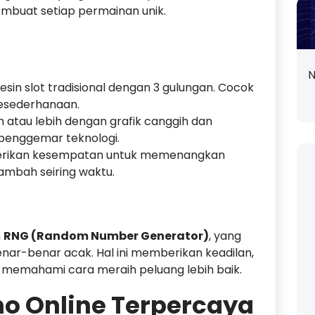
embuat setiap permainan unik.
N
mesin slot tradisional dengan 3 gulungan. Cocok
esederhanaan.
n atau lebih dengan grafik canggih dan
 penggemar teknologi.
ikan kesempatan untuk memenangkan
ambah seiring waktu.
n
RNG (Random Number Generator)
, yang
nar-benar acak. Hal ini memberikan keadilan,
 memahami cara meraih peluang lebih baik.
no Online Terpercaya