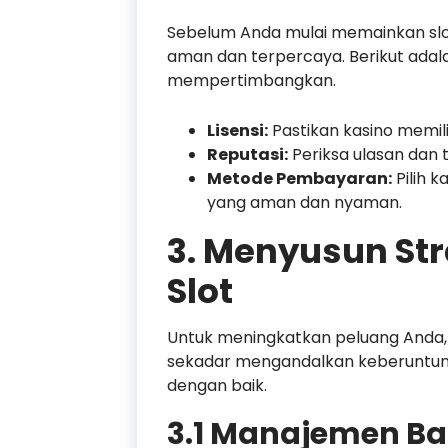
Sebelum Anda mulai memainkan slot
aman dan terpercaya. Berikut adala
mempertimbangkan.
Lisensi:
Pastikan kasino memiliki
Reputasi:
Periksa ulasan dan t
Metode Pembayaran:
Pilih 
yang aman dan nyaman.
3. Menyusun St
Slot
Untuk meningkatkan peluang Anda, p
sekadar mengandalkan keberuntun
dengan baik.
3.1 Manajemen Ba