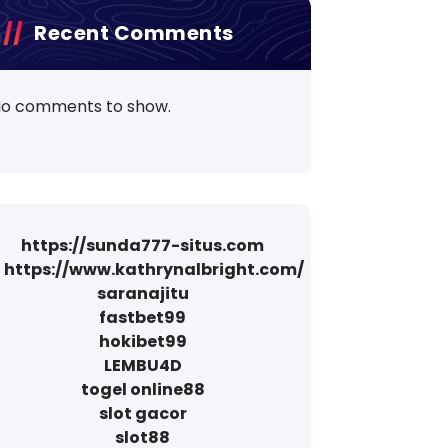
Recent Comments
o comments to show.
https://sunda777-situs.com
https://www.kathrynalbright.com/
saranajitu
fastbet99
hokibet99
LEMBU4D
togel online88
slot gacor
slot88