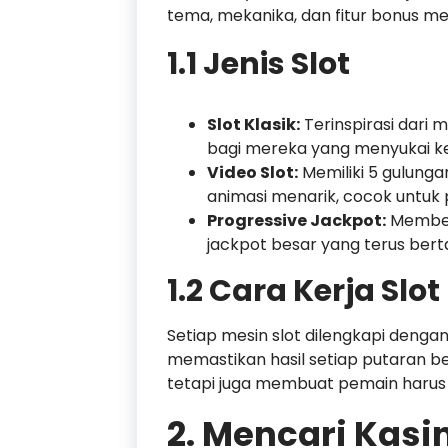
tema, mekanika, dan fitur bonus m
1.1 Jenis Slot
Slot Klasik:
Terinspirasi dari 
bagi mereka yang menyukai k
Video Slot:
Memiliki 5 gulunga
animasi menarik, cocok untuk
Progressive Jackpot:
Member
jackpot besar yang terus bert
1.2 Cara Kerja Slot
Setiap mesin slot dilengkapi denga
memastikan hasil setiap putaran be
tetapi juga membuat pemain harus
2. Mencari Kasi