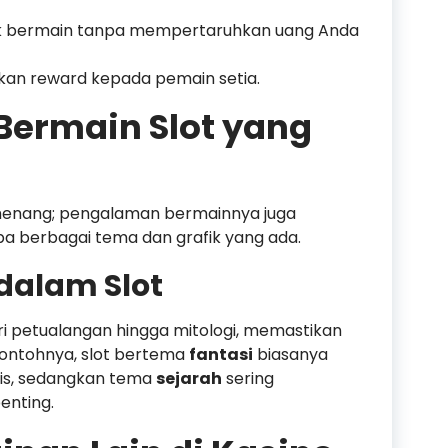
 bermain tanpa mempertaruhkan uang Anda
an reward kepada pemain setia.
Bermain Slot yang
 menang; pengalaman bermainnya juga
a berbagai tema dan grafik yang ada.
dalam Slot
ri petualangan hingga mitologi, memastikan
Contohnya, slot bertema
fantasi
biasanya
is, sedangkan tema
sejarah
sering
enting.