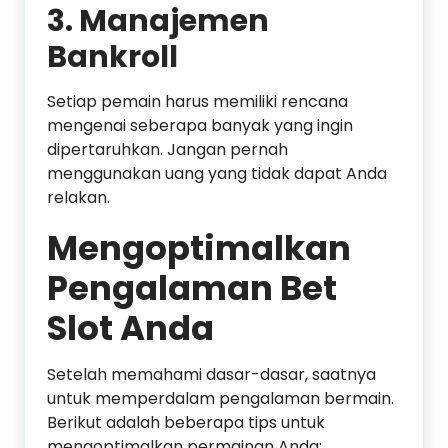
3. Manajemen
Bankroll
Setiap pemain harus memiliki rencana
mengenai seberapa banyak yang ingin
dipertaruhkan. Jangan pernah
menggunakan uang yang tidak dapat Anda
relakan.
Mengoptimalkan
Pengalaman Bet
Slot Anda
Setelah memahami dasar-dasar, saatnya
untuk memperdalam pengalaman bermain.
Berikut adalah beberapa tips untuk
mengoptimalkan permainan Anda: