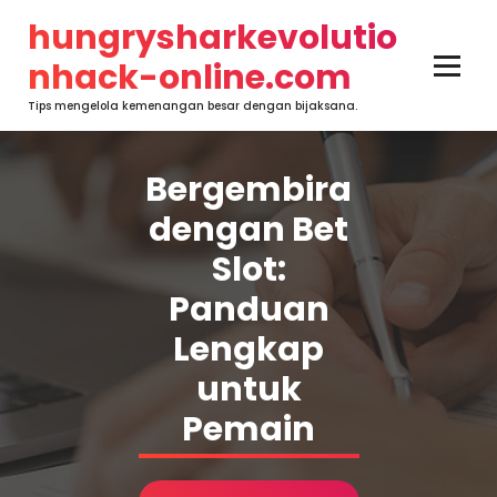
Skip
hungrysharkevolutio
to
content
nhack-online.com
Tips mengelola kemenangan besar dengan bijaksana.
Bergembira
dengan Bet
Slot:
Panduan
Lengkap
untuk
Pemain