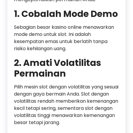
1. Cobalah Mode Demo
Sebagian besar kasino online menawarkan
mode demo untuk slot. Ini adalah
kesempatan emas untuk berlatih tanpa
risiko kehilangan uang.
2. Amati Volatilitas
Permainan
Pilih mesin slot dengan volatilitas yang sesuai
dengan gaya bermain Anda. Slot dengan
volatilitas rendah memberikan kemenangan
kecil tetapi sering, sementara slot dengan
volatilitas tinggi menawarkan kemenangan
besar tetapi jarang.