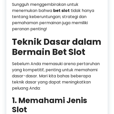
Sungguh menggembirakan untuk
menemukan bahwa
bet slot
tidak hanya
tentang keberuntungan; strategi dan
pemahaman permainan juga memiliki
peranan penting!
Teknik Dasar dalam
Bermain Bet Slot
Sebelum Anda memasuki arena pertaruhan
yang kompetitif, penting untuk memahami
dasar-dasar. Mari kita bahas beberapa
teknik dasar yang dapat meningkatkan
peluang Anda:
1. Memahami Jenis
Slot