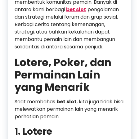
membentuk komunitas pemain. Banyak di
antara kami berbagi
bet slot
pengalaman
dan strategi melalui forum dan grup sosial.
Berbagi cerita tentang kemenangan,
strategi, atau bahkan kekalahan dapat
membantu pemain lain dan membangun
solidaritas di antara sesama penjudi.
Lotere, Poker, dan
Permainan Lain
yang Menarik
Saat membahas
bet slot
, kita juga tidak bisa
melewatkan permainan lain yang menarik
perhatian pemain:
1. Lotere