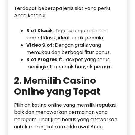
Terdapat beberapa jenis slot yang perlu
Anda ketahui:
Slot Klasik:
Tiga gulungan dengan
simbol klasik, ideal untuk pemula.
Video Slot:
Dengan grafis yang
memukau dan berbagai fitur bonus.
Slot Progresif:
Jackpot yang terus
meningkat, menarik banyak pemain.
2. Memilih Casino
Online yang Tepat
Pilihlah kasino online yang memiliki reputasi
baik dan menawarkan permainan yang
beragam. Lihat juga bonus yang ditawarkan
untuk meningkatkan saldo awal Anda.