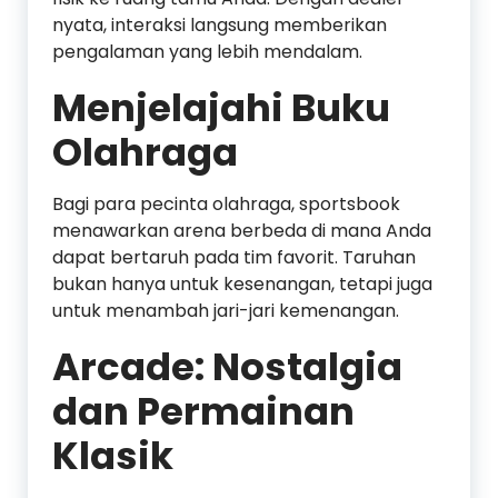
nyata, interaksi langsung memberikan
pengalaman yang lebih mendalam.
Menjelajahi Buku
Olahraga
Bagi para pecinta olahraga, sportsbook
menawarkan arena berbeda di mana Anda
dapat bertaruh pada tim favorit. Taruhan
bukan hanya untuk kesenangan, tetapi juga
untuk menambah jari-jari kemenangan.
Arcade: Nostalgia
dan Permainan
Klasik