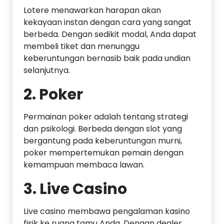
Lotere menawarkan harapan akan
kekayaan instan dengan cara yang sangat
berbeda. Dengan sedikit modal, Anda dapat
membeli tiket dan menunggu
keberuntungan bernasib baik pada undian
selanjutnya.
2. Poker
Permainan poker adalah tentang strategi
dan psikologi. Berbeda dengan slot yang
bergantung pada keberuntungan murni,
poker mempertemukan pemain dengan
kemampuan membaca lawan.
3. Live Casino
Live casino membawa pengalaman kasino
fisik ke ruang tamu Anda. Dengan dealer