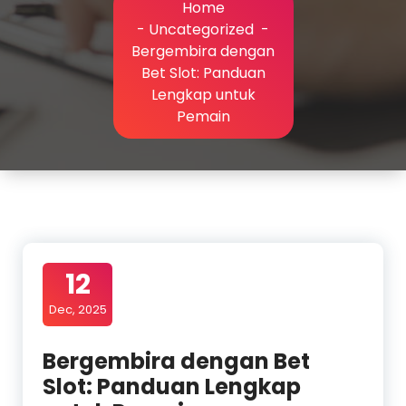
Home
-
Uncategorized
-
Bergembira dengan
Bet Slot: Panduan
Lengkap untuk
Pemain
12
Dec, 2025
Bergembira dengan Bet
Slot: Panduan Lengkap