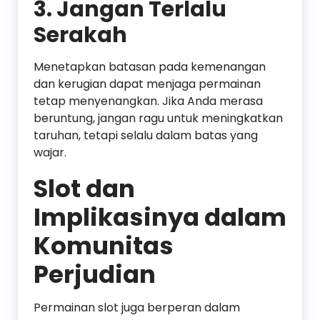
3. Jangan Terlalu
Serakah
Menetapkan batasan pada kemenangan
dan kerugian dapat menjaga permainan
tetap menyenangkan. Jika Anda merasa
beruntung, jangan ragu untuk meningkatkan
taruhan, tetapi selalu dalam batas yang
wajar.
Slot dan
Implikasinya dalam
Komunitas
Perjudian
Permainan slot juga berperan dalam