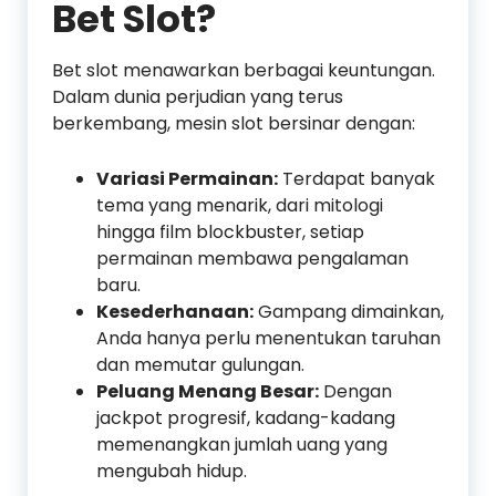
Bet Slot?
Bet slot menawarkan berbagai keuntungan.
Dalam dunia perjudian yang terus
berkembang, mesin slot bersinar dengan:
Variasi Permainan:
Terdapat banyak
tema yang menarik, dari mitologi
hingga film blockbuster, setiap
permainan membawa pengalaman
baru.
Kesederhanaan:
Gampang dimainkan,
Anda hanya perlu menentukan taruhan
dan memutar gulungan.
Peluang Menang Besar:
Dengan
jackpot progresif, kadang-kadang
memenangkan jumlah uang yang
mengubah hidup.