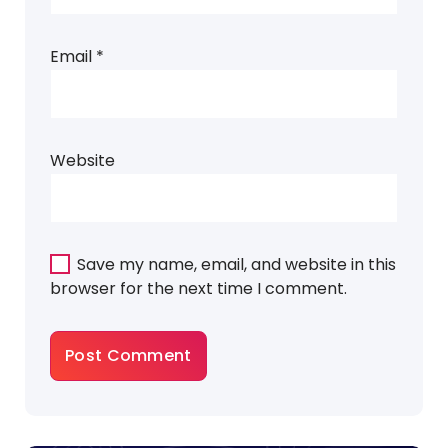
Email
*
Website
Save my name, email, and website in this
browser for the next time I comment.