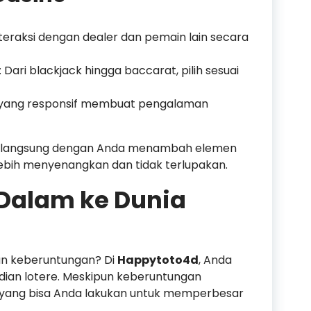
nteraksi dengan dealer dan pemain lain secara
: Dari blackjack hingga baccarat, pilih sesuai
n yang responsif membuat pengalaman
si langsung dengan Anda menambah elemen
lebih menyenangkan dan tidak terlupakan.
 Dalam ke Dunia
an keberuntungan? Di
Happytoto4d
, Anda
ndian lotere. Meskipun keberuntungan
 yang bisa Anda lakukan untuk memperbesar