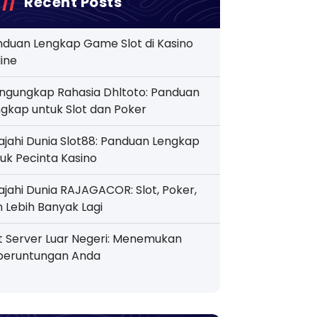
Recent Posts
duan Lengkap Game Slot di Kasino
ine
ngungkap Rahasia Dhltoto: Panduan
gkap untuk Slot dan Poker
ajahi Dunia Slot88: Panduan Lengkap
uk Pecinta Kasino
ajahi Dunia RAJAGACOR: Slot, Poker,
 Lebih Banyak Lagi
t Server Luar Negeri: Menemukan
beruntungan Anda