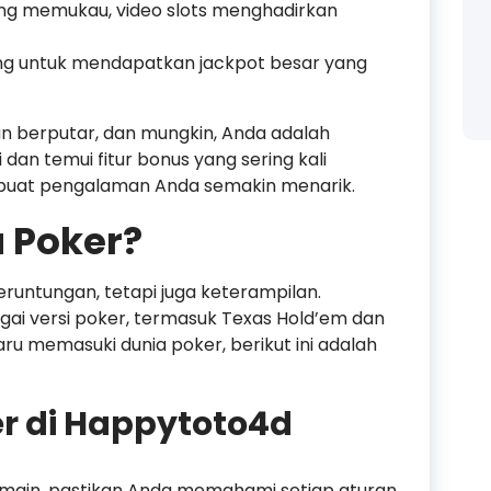
ang memukau, video slots menghadirkan
ang untuk mendapatkan jackpot besar yang
n berputar, dan mungkin, Anda adalah
 dan temui fitur bonus yang sering kali
buat pengalaman Anda semakin menarik.
 Poker?
untungan, tetapi juga keterampilan.
i versi poker, termasuk Texas Hold’em dan
u memasuki dunia poker, berikut ini adalah
er di Happytoto4d
rmain, pastikan Anda memahami setiap aturan