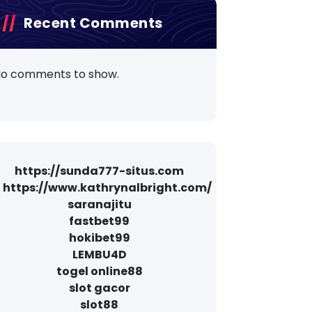
Recent Comments
o comments to show.
https://sunda777-situs.com
https://www.kathrynalbright.com/
saranajitu
fastbet99
hokibet99
LEMBU4D
togel online88
slot gacor
slot88