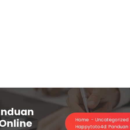
anduan
Online
Home
-
Uncategorized
Happytoto4d: Panduan 