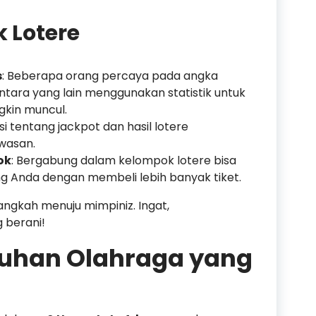
k Lotere
s
: Beberapa orang percaya pada angka
ara yang lain menggunakan statistik untuk
gkin muncul.
si tentang jackpot dan hasil lotere
wasan.
ok
: Bergabung dalam kelompok lotere bisa
 Anda dengan membeli lebih banyak tiket.
langkah menuju mimpiniz. Ingat,
 berani!
ruhan Olahraga yang