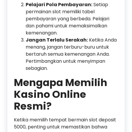
Pelajari Pola Pembayaran:
Setiap
permainan slot memiliki tabel
pembayaran yang berbeda. Pelajari
dan pahami untuk memaksimalkan
kemenangan.
Jangan Terlalu Serakah:
Ketika Anda
menang, jangan terburu-buru untuk
bertaruh semua kemenangan Anda.
Pertimbangkan untuk menyimpan
sebagian.
Mengapa Memilih
Kasino Online
Resmi?
Ketika memilih tempat bermain slot deposit
5000, penting untuk memastikan bahwa