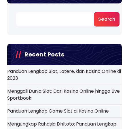
Search
Recent Posts
Panduan Lengkap Slot, Lotere, dan Kasino Online di
2023
Menggali Dunia Slot: Dari Kasino Online hingga Live
Sportbook
Panduan Lengkap Game Slot di Kasino Online
Mengungkap Rahasia Dhltoto: Panduan Lengkap