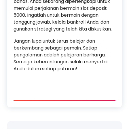
bahas, Anda sekarang diperlengkapi untuk
memulai perjalanan bermain slot deposit
5000. Ingatlah untuk bermain dengan
tanggung jawab, kelola bankroll Anda, dan
gunakan strategi yang telah kita diskusikan.
Jangan lupa untuk terus belajar dan
berkembang sebagai pemain. Setiap
pengalaman adalah pelajaran berharga.
Semoga keberuntungan selalu menyertai
Anda dalam setiap putaran!