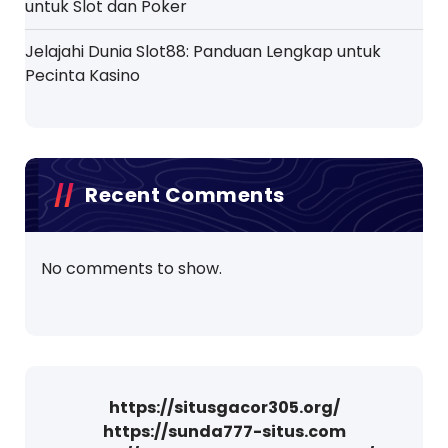
untuk Slot dan Poker
Jelajahi Dunia Slot88: Panduan Lengkap untuk
Pecinta Kasino
Recent Comments
No comments to show.
https://situsgacor305.org/
https://sunda777-situs.com