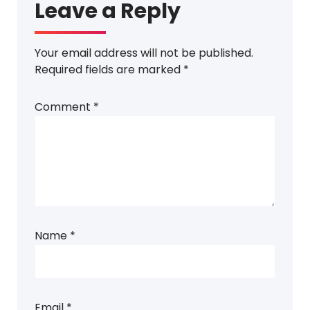
Leave a Reply
Your email address will not be published.
Required fields are marked
*
Comment
*
Name
*
Email
*