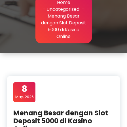
Home
-
Uncategorized
-
Menang Besar
dengan Slot Deposit
5000 di Kasino
Online
8
May, 2026
Menang Besar dengan Slot
Deposit 5000 di Kasino