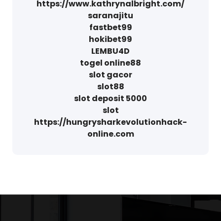
https://www.kathrynalbright.com/
saranajitu
fastbet99
hokibet99
LEMBU4D
togel online88
slot gacor
slot88
slot deposit 5000
slot
https://hungrysharkevolutionhack-
online.com