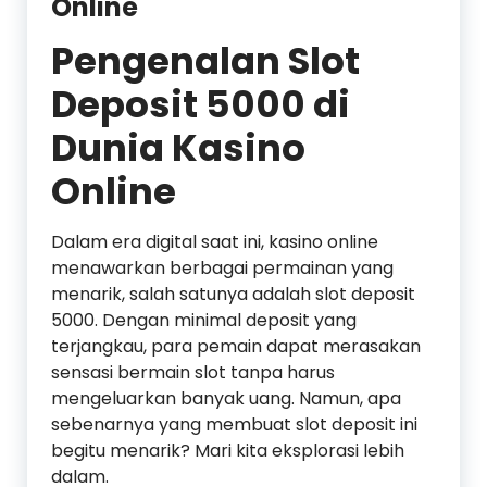
Online
Pengenalan Slot
Deposit 5000 di
Dunia Kasino
Online
Dalam era digital saat ini, kasino online
menawarkan berbagai permainan yang
menarik, salah satunya adalah slot deposit
5000. Dengan minimal deposit yang
terjangkau, para pemain dapat merasakan
sensasi bermain slot tanpa harus
mengeluarkan banyak uang. Namun, apa
sebenarnya yang membuat slot deposit ini
begitu menarik? Mari kita eksplorasi lebih
dalam.