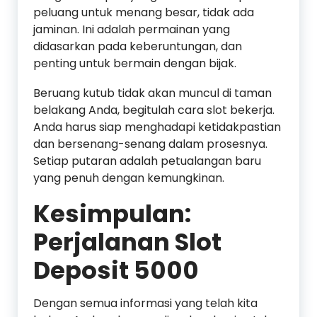
peluang untuk menang besar, tidak ada
jaminan. Ini adalah permainan yang
didasarkan pada keberuntungan, dan
penting untuk bermain dengan bijak.
Beruang kutub tidak akan muncul di taman
belakang Anda, begitulah cara slot bekerja.
Anda harus siap menghadapi ketidakpastian
dan bersenang-senang dalam prosesnya.
Setiap putaran adalah petualangan baru
yang penuh dengan kemungkinan.
Kesimpulan:
Perjalanan Slot
Deposit 5000
Dengan semua informasi yang telah kita