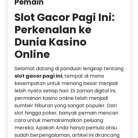
Pemain
Slot Gacor Pagi Ini:
Perkenalan ke
Dunia Kasino
Online
Selamat datang di panduan lengkap tentang
slot gacor pagi ini
, tempat di mana
kesempatan untuk menang besar menjadi
lebih nyata setiap hari. Di zaman digital ini,
permainan kasino online telah menjadi
sumber hiburan yang sangat populer. Dari
slot hingga poker, banyak pemain mencari
cara untuk memaksimalkan peluang
mereka. Apakah Anda hanya pemula atau
sudah berpengalaman, artikel ini dirancang