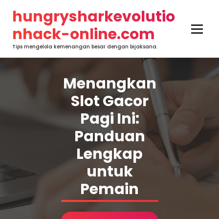
Skip
hungrysharkevolutio
to
content
nhack-online.com
Tips mengelola kemenangan besar dengan bijaksana.
Menangkan
Slot Gacor
Pagi Ini:
Panduan
Lengkap
untuk
Pemain