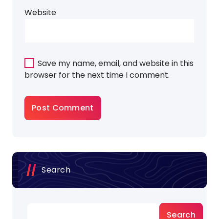
Website
Save my name, email, and website in this
browser for the next time I comment.
Search
Search