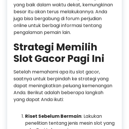
yang baik dalam waktu dekat, kemungkinan
besar itu akan terus melakukannya. Anda
juga bisa bergabung di forum perjudian
online untuk berbagi informasi tentang
pengalaman pemain lain.
Strategi Memilih
Slot Gacor Pagi Ini
Setelah memahami apa itu slot gacor,
saatnya untuk berpindah ke strategi yang
dapat meningkatkan peluang kemenangan
Anda. Berikut adalah beberapa langkah
yang dapat Anda ikuti:
Riset Sebelum Bermain
: Lakukan
penelitian tentang jenis mesin slot yang