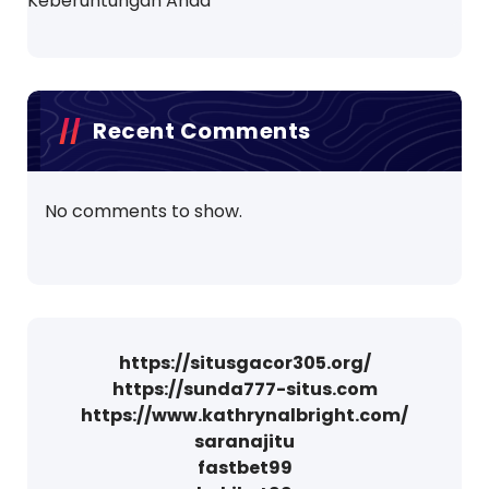
Keberuntungan Anda
Recent Comments
No comments to show.
https://situsgacor305.org/
https://sunda777-situs.com
https://www.kathrynalbright.com/
saranajitu
fastbet99