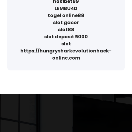
hokibet99
LEMBU4D
togel online88
slot gacor
slot88
slot deposit 5000
slot
https://hungrysharkevolutionhack-
online.com