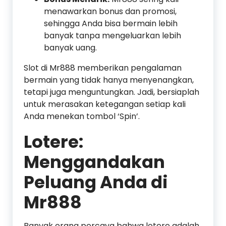
menawarkan bonus dan promosi,
sehingga Anda bisa bermain lebih
banyak tanpa mengeluarkan lebih
banyak uang.
Slot di Mr888 memberikan pengalaman
bermain yang tidak hanya menyenangkan,
tetapi juga menguntungkan. Jadi, bersiaplah
untuk merasakan ketegangan setiap kali
Anda menekan tombol ‘Spin’.
Lotere:
Menggandakan
Peluang Anda di
Mr888
Banyak orang percaya bahwa lotere adalah