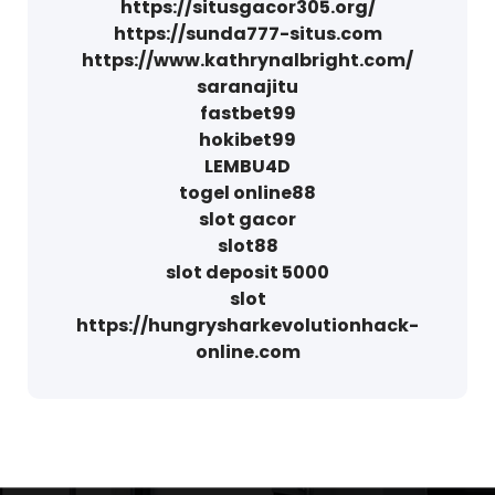
https://situsgacor305.org/
https://sunda777-situs.com
https://www.kathrynalbright.com/
saranajitu
fastbet99
hokibet99
LEMBU4D
togel online88
slot gacor
slot88
slot deposit 5000
slot
https://hungrysharkevolutionhack-
online.com