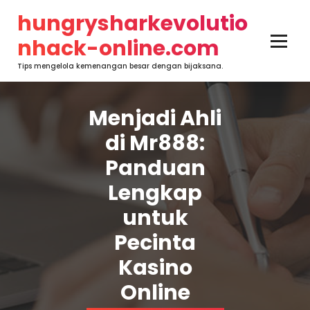
Skip
hungrysharkevolutio
to
content
nhack-online.com
Tips mengelola kemenangan besar dengan bijaksana.
Menjadi Ahli
di Mr888:
Panduan
Lengkap
untuk
Pecinta
Kasino
Online