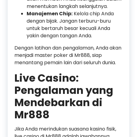
menentukan langkah selanjutnya.
Manajemen Chip:
Kelola chip Anda
dengan bijak. Jangan terburu-buru
untuk bertaruh besar kecuali Anda
yakin dengan tangan Anda.
Dengan latihan dan pengalaman, Anda akan
menjadi master poker di Mr888, siap
menantang pemain lain dari seluruh dunia.
Live Casino:
Pengalaman yang
Mendebarkan di
Mr888
Jika Anda merindukan suasana kasino fisik,
live casino di Mr888 adalah jawabannya.