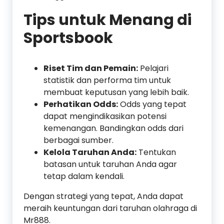
Tips untuk Menang di
Sportsbook
Riset Tim dan Pemain:
Pelajari
statistik dan performa tim untuk
membuat keputusan yang lebih baik.
Perhatikan Odds:
Odds yang tepat
dapat mengindikasikan potensi
kemenangan. Bandingkan odds dari
berbagai sumber.
Kelola Taruhan Anda:
Tentukan
batasan untuk taruhan Anda agar
tetap dalam kendali.
Dengan strategi yang tepat, Anda dapat
meraih keuntungan dari taruhan olahraga di
Mr888.