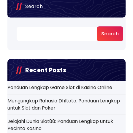
Search
Search
Recent Posts
Panduan Lengkap Game Slot di Kasino Online
Mengungkap Rahasia Dhltoto: Panduan Lengkap
untuk Slot dan Poker
Jelajahi Dunia Slot88: Panduan Lengkap untuk
Pecinta Kasino