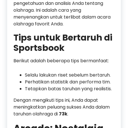
pengetahuan dan analisis Anda tentang
olahraga. Ini adalah cara yang
menyenangkan untuk terlibat dalam acara
olahraga favorit Anda.
Tips untuk Bertaruh di
Sportsbook
Berikut adalah beberapa tips bermanfaat:
Selalu lakukan riset sebelum bertaruh.
Perhatikan statistik dan performa tim.
Tetapkan batas taruhan yang realistis.
Dengan mengikuti tips ini, Anda dapat
meningkatkan peluang sukses Anda dalam
taruhan olahraga di
73k
.