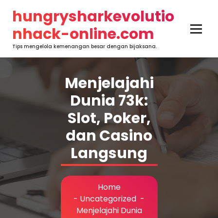
Skip
hungrysharkevolutio
to
content
nhack-online.com
Tips mengelola kemenangan besar dengan bijaksana.
Menjelajahi
Dunia 73k:
Slot, Poker,
dan Casino
Langsung
Home
-
Uncategorized
-
Menjelajahi Dunia