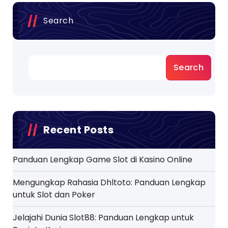
Search
Search
Recent Posts
Panduan Lengkap Game Slot di Kasino Online
Mengungkap Rahasia Dhltoto: Panduan Lengkap
untuk Slot dan Poker
Jelajahi Dunia Slot88: Panduan Lengkap untuk