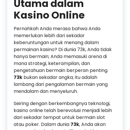
Utama dalam
Kasino Online
Pernahkah Anda merasa bahwa Anda
memerlukan lebih dari sekadar
keberuntungan untuk menang dalam
permainan kasino? Di dunia 73k, Anda tidak
hanya bermain; Anda memasuki arena di
mana strategi, keterampilan, dan
pengetahuan bermain berperan penting.
73k
bukan sekadar angka; itu adalah
lambang dari pengalaman bermain yang
mendalam dan menyeluruh.
Seiring dengan berkembangnya teknologi,
kasino online telah berevolusi menjadi lebih
dari sekadar tempat untuk bermain slot
atau poker. Dalam dunia
73k
, Anda akan