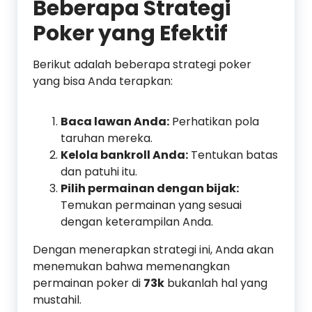
Beberapa Strategi
Poker yang Efektif
Berikut adalah beberapa strategi poker
yang bisa Anda terapkan:
Baca lawan Anda:
Perhatikan pola
taruhan mereka.
Kelola bankroll Anda:
Tentukan batas
dan patuhi itu.
Pilih permainan dengan bijak:
Temukan permainan yang sesuai
dengan keterampilan Anda.
Dengan menerapkan strategi ini, Anda akan
menemukan bahwa memenangkan
permainan poker di
73k
bukanlah hal yang
mustahil.