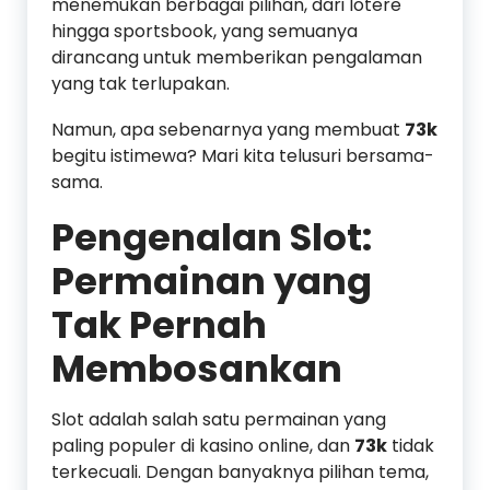
menemukan berbagai pilihan, dari lotere
hingga sportsbook, yang semuanya
dirancang untuk memberikan pengalaman
yang tak terlupakan.
Namun, apa sebenarnya yang membuat
73k
begitu istimewa? Mari kita telusuri bersama-
sama.
Pengenalan Slot:
Permainan yang
Tak Pernah
Membosankan
Slot adalah salah satu permainan yang
paling populer di kasino online, dan
73k
tidak
terkecuali. Dengan banyaknya pilihan tema,