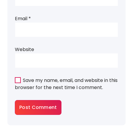
Email
*
Website
Save my name, email, and website in this
browser for the next time I comment.