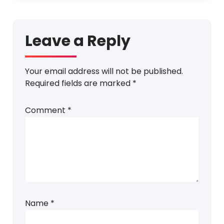
Leave a Reply
Your email address will not be published.
Required fields are marked
*
Comment
*
Name
*