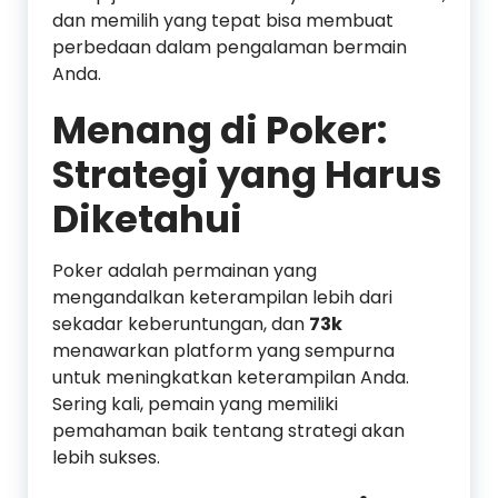
dan memilih yang tepat bisa membuat
perbedaan dalam pengalaman bermain
Anda.
Menang di Poker:
Strategi yang Harus
Diketahui
Poker adalah permainan yang
mengandalkan keterampilan lebih dari
sekadar keberuntungan, dan
73k
menawarkan platform yang sempurna
untuk meningkatkan keterampilan Anda.
Sering kali, pemain yang memiliki
pemahaman baik tentang strategi akan
lebih sukses.