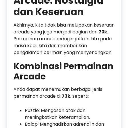
Arcade: Nostalgia
dan Keseruan
Akhirnya, kita tidak bisa melupakan keseruan
arcade yang juga menjadi bagian dari
73k
.
Permainan arcade mengingatkan kita pada
masa kecil kita dan memberikan
pengalaman bermain yang menyenangkan.
Kombinasi Permainan
Arcade
Anda dapat menemukan berbagai jenis
permainan arcade di
73k
, seperti:
Puzzle: Mengasah otak dan
meningkatkan keterampilan.
Balap: Menghadirkan adrenalin dan