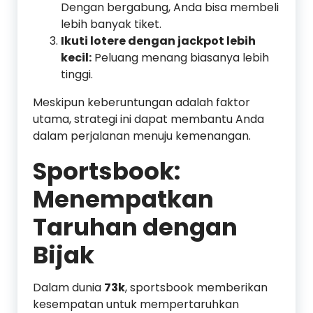
Dengan bergabung, Anda bisa membeli
lebih banyak tiket.
Ikuti lotere dengan jackpot lebih
kecil:
Peluang menang biasanya lebih
tinggi.
Meskipun keberuntungan adalah faktor
utama, strategi ini dapat membantu Anda
dalam perjalanan menuju kemenangan.
Sportsbook:
Menempatkan
Taruhan dengan
Bijak
Dalam dunia
73k
, sportsbook memberikan
kesempatan untuk mempertaruhkan