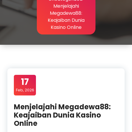
Menjelajahi
Megadewa88:
Keajaiban Dunia
Kasino Online
17
Feb, 2026
Menjelajahi Megadewa88:
Keajaiban Dunia Kasino
Online