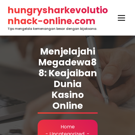
Skip
hungrysharkevolutio
to
content
nhack-online.com
Tips mengelola kemenangan besar dengan bijaksana.
Menjelajahi
Megadewa8
8: Keajaiban
Dunia
Kasino
Online
Home
-
Uncategorized
-