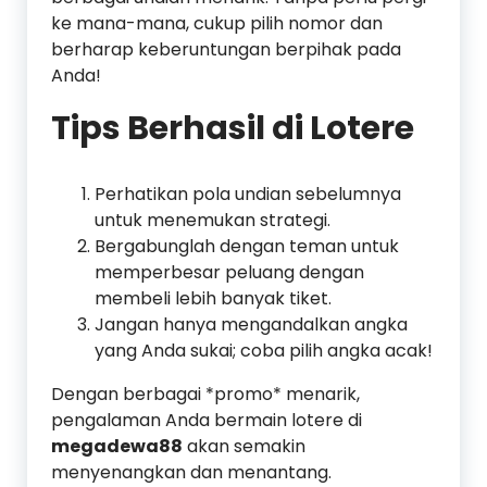
ke mana-mana, cukup pilih nomor dan
berharap keberuntungan berpihak pada
Anda!
Tips Berhasil di Lotere
Perhatikan pola undian sebelumnya
untuk menemukan strategi.
Bergabunglah dengan teman untuk
memperbesar peluang dengan
membeli lebih banyak tiket.
Jangan hanya mengandalkan angka
yang Anda sukai; coba pilih angka acak!
Dengan berbagai *promo* menarik,
pengalaman Anda bermain lotere di
megadewa88
akan semakin
menyenangkan dan menantang.