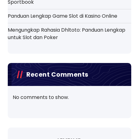
Sportbook
Panduan Lengkap Game Slot di Kasino Online
Mengungkap Rahasia Dhltoto: Panduan Lengkap
untuk Slot dan Poker
Recent Comments
No comments to show.