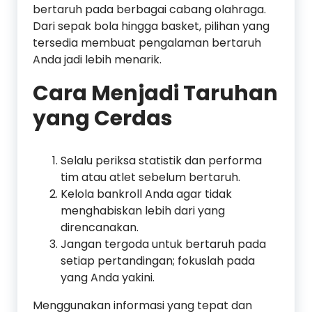
bertaruh pada berbagai cabang olahraga.
Dari sepak bola hingga basket, pilihan yang
tersedia membuat pengalaman bertaruh
Anda jadi lebih menarik.
Cara Menjadi Taruhan
yang Cerdas
Selalu periksa statistik dan performa
tim atau atlet sebelum bertaruh.
Kelola bankroll Anda agar tidak
menghabiskan lebih dari yang
direncanakan.
Jangan tergoda untuk bertaruh pada
setiap pertandingan; fokuslah pada
yang Anda yakini.
Menggunakan informasi yang tepat dan