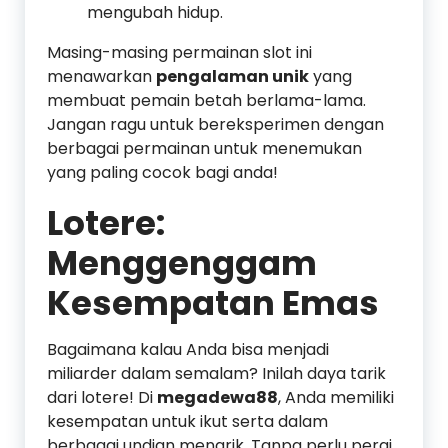
mengubah hidup.
Masing-masing permainan slot ini
menawarkan
pengalaman unik
yang
membuat pemain betah berlama-lama.
Jangan ragu untuk bereksperimen dengan
berbagai permainan untuk menemukan
yang paling cocok bagi anda!
Lotere:
Menggenggam
Kesempatan Emas
Bagaimana kalau Anda bisa menjadi
miliarder dalam semalam? Inilah daya tarik
dari lotere! Di
megadewa88
, Anda memiliki
kesempatan untuk ikut serta dalam
berbagai undian menarik. Tanpa perlu pergi