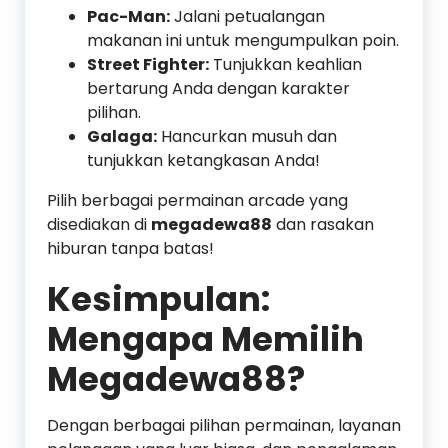
Pac-Man:
Jalani petualangan
makanan ini untuk mengumpulkan poin.
Street Fighter:
Tunjukkan keahlian
bertarung Anda dengan karakter
pilihan.
Galaga:
Hancurkan musuh dan
tunjukkan ketangkasan Anda!
Pilih berbagai permainan arcade yang
disediakan di
megadewa88
dan rasakan
hiburan tanpa batas!
Kesimpulan:
Mengapa Memilih
Megadewa88?
Dengan berbagai pilihan permainan, layanan