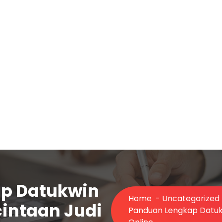
p Datukwin
Home
-
Uncategorized
cintaan Judi
Panduan Lengkap Datukw