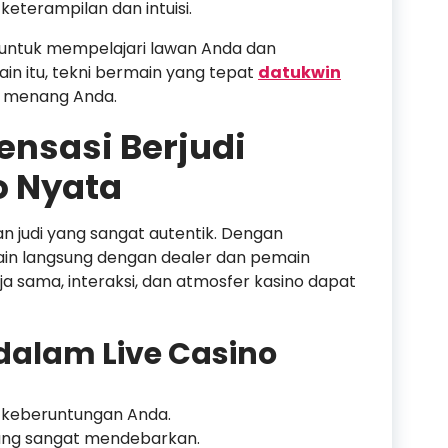
eterampilan dan intuisi.
 untuk mempelajari lawan Anda dan
n itu, tekni bermain yang tepat
datukwin
g menang Anda.
Sensasi Berjudi
o Nyata
 judi yang sangat autentik. Dengan
ain langsung dengan dealer dan pemain
rja sama, interaksi, dan atmosfer kasino dapat
dalam Live Casino
 keberuntungan Anda.
ang sangat mendebarkan.