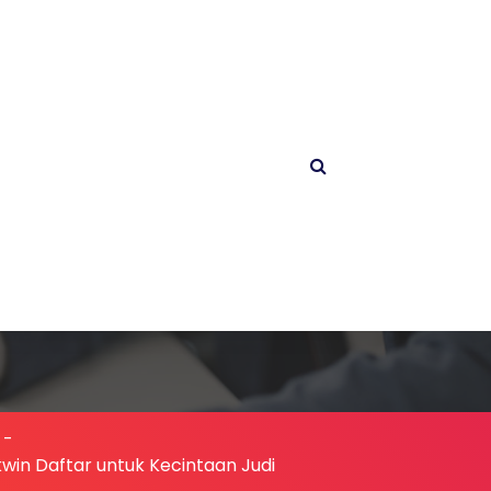
-
in Daftar untuk Kecintaan Judi