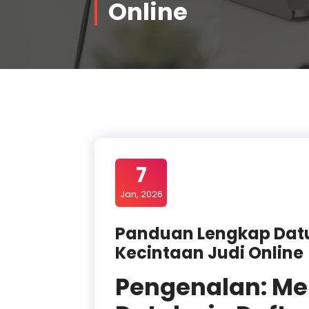
Online
7
Jan, 2026
Panduan Lengkap Datu
Kecintaan Judi Online
Pengenalan: M