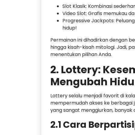
Slot Klasik: Kombinasi sederh
Video Slot: Grafis memukau da
Progressive Jackpots: Pelua
hidup!
Permainan ini dihadirkan dengan be
hingga kisah-kisah mitologi. Jadi
menentukan pilihan Anda.
2. Lottery: Kes
Mengubah Hidu
Lottery selalu menjadi favorit di ka
mempermudah akses ke berbagai je
yang sangat menggiurkan, banyak or
2.1 Cara Berpartis