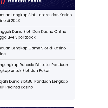
Recent Posts
duan Lengkap Slot, Lotere, dan Kasino
ine di 2023
ggali Dunia Slot: Dari Kasino Online
gga Live Sportbook
duan Lengkap Game Slot di Kasino
ine
ngungkap Rahasia Dhltoto: Panduan
gkap untuk Slot dan Poker
ajahi Dunia Slot88: Panduan Lengkap
uk Pecinta Kasino