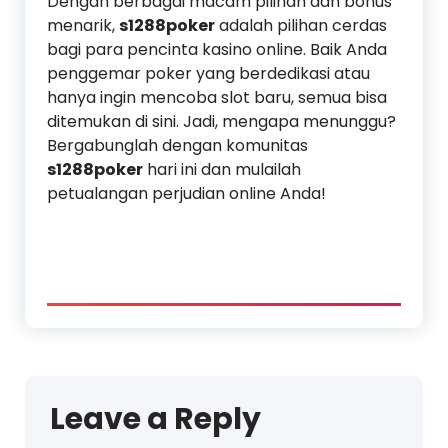
Dengan berbagai macam pilihan dan bonus
menarik,
s1288poker
adalah pilihan cerdas
bagi para pencinta kasino online. Baik Anda
penggemar poker yang berdedikasi atau
hanya ingin mencoba slot baru, semua bisa
ditemukan di sini. Jadi, mengapa menunggu?
Bergabunglah dengan komunitas
s1288poker
hari ini dan mulailah
petualangan perjudian online Anda!
Leave a Reply