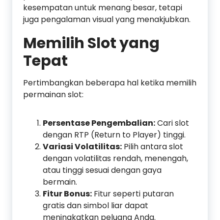
kesempatan untuk menang besar, tetapi
juga pengalaman visual yang menakjubkan.
Memilih Slot yang
Tepat
Pertimbangkan beberapa hal ketika memilih
permainan slot:
Persentase Pengembalian:
Cari slot
dengan RTP (Return to Player) tinggi.
Variasi Volatilitas:
Pilih antara slot
dengan volatilitas rendah, menengah,
atau tinggi sesuai dengan gaya
bermain.
Fitur Bonus:
Fitur seperti putaran
gratis dan simbol liar dapat
meningkatkan peluang Anda.