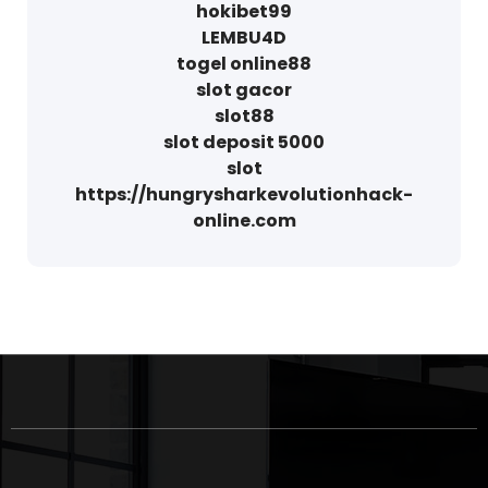
hokibet99
LEMBU4D
togel online88
slot gacor
slot88
slot deposit 5000
slot
https://hungrysharkevolutionhack-
online.com