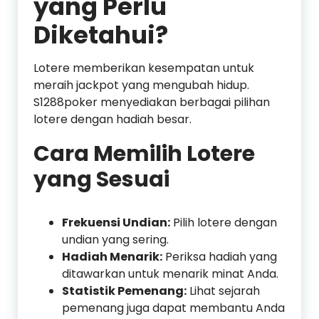
yang Perlu
Diketahui?
Lotere memberikan kesempatan untuk
meraih jackpot yang mengubah hidup.
S1288poker menyediakan berbagai pilihan
lotere dengan hadiah besar.
Cara Memilih Lotere
yang Sesuai
Frekuensi Undian:
Pilih lotere dengan
undian yang sering.
Hadiah Menarik:
Periksa hadiah yang
ditawarkan untuk menarik minat Anda.
Statistik Pemenang:
Lihat sejarah
pemenang juga dapat membantu Anda