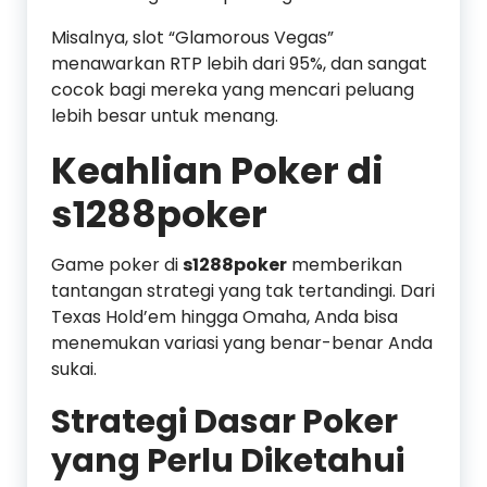
Misalnya, slot “Glamorous Vegas”
menawarkan RTP lebih dari 95%, dan sangat
cocok bagi mereka yang mencari peluang
lebih besar untuk menang.
Keahlian Poker di
s1288poker
Game poker di
s1288poker
memberikan
tantangan strategi yang tak tertandingi. Dari
Texas Hold’em hingga Omaha, Anda bisa
menemukan variasi yang benar-benar Anda
sukai.
Strategi Dasar Poker
yang Perlu Diketahui