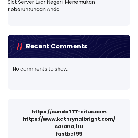
Slot Server Luar Negeri: Menemukan
Keberuntungan Anda
Recent Comments
No comments to show.
https://sunda777-situs.com
https://www.kathrynalbright.com/
saranajitu
fastbet99