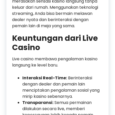
merasakan sensasi kasino langsung tanpa
keluar dari rumah. Menggunakan teknologi
streaming, Anda bisa bermain melawan
dealer nyata dan berinteraksi dengan
pemain lain di meja yang sama.
Keuntungan dari Live
Casino
Live casino membawa pengalaman kasino
langsung ke level baru.
Interaksi Real-Time:
Berinteraksi
dengan dealer dan pemain lain
menciptakan pengalaman sosial yang
mirip kasino sebenarnya.
Transparansi:
Semua permainan
dilakukan secara live, memberi
kepercayaan lebih kepada pemain.