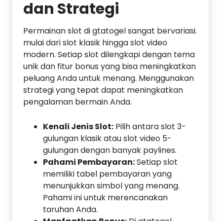
dan Strategi
Permainan slot di gtatogel sangat bervariasi.
mulai dari slot klasik hingga slot video
modern. Setiap slot dilengkapi dengan tema
unik dan fitur bonus yang bisa meningkatkan
peluang Anda untuk menang. Menggunakan
strategi yang tepat dapat meningkatkan
pengalaman bermain Anda.
Kenali Jenis Slot:
Pilih antara slot 3-
gulungan klasik atau slot video 5-
gulungan dengan banyak paylines.
Pahami Pembayaran:
Setiap slot
memiliki tabel pembayaran yang
menunjukkan simbol yang menang.
Pahami ini untuk merencanakan
taruhan Anda.