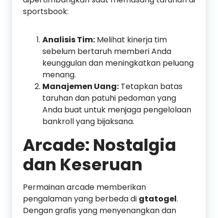
sportsbook:
Analisis Tim:
Melihat kinerja tim
sebelum bertaruh memberi Anda
keunggulan dan meningkatkan peluang
menang.
Manajemen Uang:
Tetapkan batas
taruhan dan patuhi pedoman yang
Anda buat untuk menjaga pengelolaan
bankroll yang bijaksana.
Arcade: Nostalgia
dan Keseruan
Permainan arcade memberikan
pengalaman yang berbeda di
gtatogel
.
Dengan grafis yang menyenangkan dan