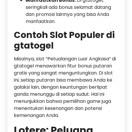
Manfaatkan Bonus:
Di gtatogel,
seringkali ada bonus selamat datang
dan promosi lainnya yang bisa Anda
manfaatkan.
Contoh Slot Populer di
gtatogel
Misalnya, slot “Petualangan Luar Angkasa” di
gtatogel menawarkan fitur bonus putaran
gratis yang sangat menguntungkan. Di slot
ini, setiap putaran bisa membawa Anda ke
galaksi lain, dengan keuntungan berlipat
ganda menunggu di setiap sudut. Hal ini
menunjukkan bahwa pemilihan game juga
menentukan kesenangan dan potensi
kemenangan Anda.
Lotere: Peluang