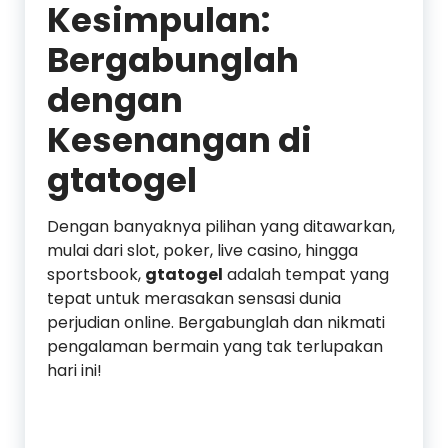
Kesimpulan:
Bergabunglah
dengan
Kesenangan di
gtatogel
Dengan banyaknya pilihan yang ditawarkan,
mulai dari slot, poker, live casino, hingga
sportsbook,
gtatogel
adalah tempat yang
tepat untuk merasakan sensasi dunia
perjudian online. Bergabunglah dan nikmati
pengalaman bermain yang tak terlupakan
hari ini!