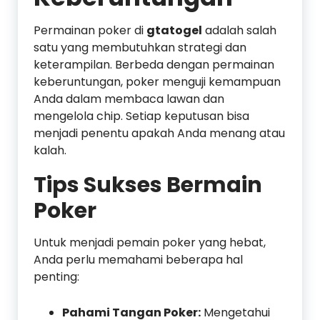
Permainan poker di
gtatogel
adalah salah
satu yang membutuhkan strategi dan
keterampilan. Berbeda dengan permainan
keberuntungan, poker menguji kemampuan
Anda dalam membaca lawan dan
mengelola chip. Setiap keputusan bisa
menjadi penentu apakah Anda menang atau
kalah.
Tips Sukses Bermain
Poker
Untuk menjadi pemain poker yang hebat,
Anda perlu memahami beberapa hal
penting:
Pahami Tangan Poker:
Mengetahui