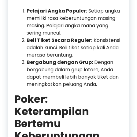
Pelajari Angka Populer:
Setiap angka
memiliki rasa keberuntungan masing-
masing. Pelajari angka mana yang
sering muncul.
Beli Tiket Secara Reguler:
Konsistensi
adalah kunci. Beli tiket setiap kali Anda
merasa beruntung.
Bergabung dengan Grup:
Dengan
bergabung dalam grup lotere, Anda
dapat membeli lebih banyak tiket dan
meningkatkan peluang Anda.
Poker:
Keterampilan
Bertemu
Keberuntungan