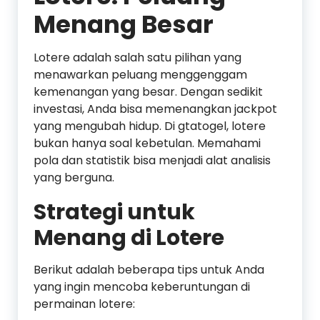
Menang Besar
Lotere adalah salah satu pilihan yang
menawarkan peluang menggenggam
kemenangan yang besar. Dengan sedikit
investasi, Anda bisa memenangkan jackpot
yang mengubah hidup. Di gtatogel, lotere
bukan hanya soal kebetulan. Memahami
pola dan statistik bisa menjadi alat analisis
yang berguna.
Strategi untuk
Menang di Lotere
Berikut adalah beberapa tips untuk Anda
yang ingin mencoba keberuntungan di
permainan lotere: