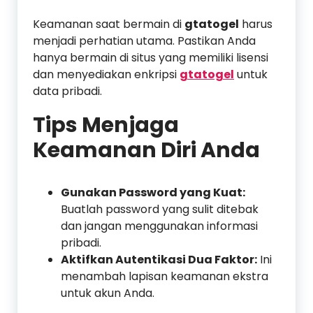
Keamanan saat bermain di
gtatogel
harus
menjadi perhatian utama. Pastikan Anda
hanya bermain di situs yang memiliki lisensi
dan menyediakan enkripsi
gtatogel
untuk
data pribadi.
Tips Menjaga
Keamanan Diri Anda
Gunakan Password yang Kuat:
Buatlah password yang sulit ditebak
dan jangan menggunakan informasi
pribadi.
Aktifkan Autentikasi Dua Faktor:
Ini
menambah lapisan keamanan ekstra
untuk akun Anda.