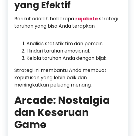
yang Efektif
Berikut adalah beberapa
rajakete
strategi
taruhan yang bisa Anda terapkan:
Analisis statistik tim dan pemain.
Hindari taruhan emosional.
Kelola taruhan Anda dengan bijak.
Strategi ini membantu Anda membuat
keputusan yang lebih baik dan
meningkatkan peluang menang.
Arcade: Nostalgia
dan Keseruan
Game