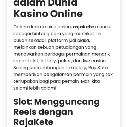
dalam Dunia
Kasino Online
Dalam dunia kasino online,
rajakete
muncul
sebagai bintang baru yang memikat. Ini
bukan sekadar platform judi biasa,
melainkan sebuah petualangan yang
menawarkan berbagai permainan menarik
seperti slot, lottery, poker, dan live casino.
Seiring perkembangan teknologi, RajaKete
memberikan pengalaman bermain yang tak
terlupakan bagi para pemain. Mari kita
selami lebih dalam!
Slot: Mengguncang
Reels dengan
RajaKete