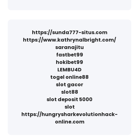
https://sunda777-situs.com
https://www.kathrynalbright.com/
saranajitu
fastbet99
hokibet99
LEMBU4D
togel online88
slot gacor
slot88
slot deposit 5000
slot
https://hungrysharkevolutionhack-
online.com