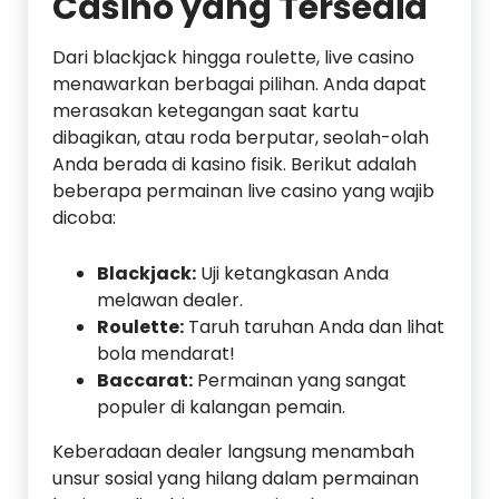
Casino yang Tersedia
Dari blackjack hingga roulette, live casino
menawarkan berbagai pilihan. Anda dapat
merasakan ketegangan saat kartu
dibagikan, atau roda berputar, seolah-olah
Anda berada di kasino fisik. Berikut adalah
beberapa permainan live casino yang wajib
dicoba:
Blackjack:
Uji ketangkasan Anda
melawan dealer.
Roulette:
Taruh taruhan Anda dan lihat
bola mendarat!
Baccarat:
Permainan yang sangat
populer di kalangan pemain.
Keberadaan dealer langsung menambah
unsur sosial yang hilang dalam permainan