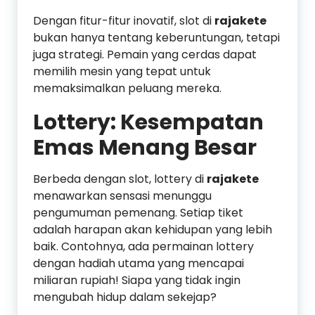
Dengan fitur-fitur inovatif, slot di
rajakete
bukan hanya tentang keberuntungan, tetapi
juga strategi. Pemain yang cerdas dapat
memilih mesin yang tepat untuk
memaksimalkan peluang mereka.
Lottery: Kesempatan
Emas Menang Besar
Berbeda dengan slot, lottery di
rajakete
menawarkan sensasi menunggu
pengumuman pemenang. Setiap tiket
adalah harapan akan kehidupan yang lebih
baik. Contohnya, ada permainan lottery
dengan hadiah utama yang mencapai
miliaran rupiah! Siapa yang tidak ingin
mengubah hidup dalam sekejap?