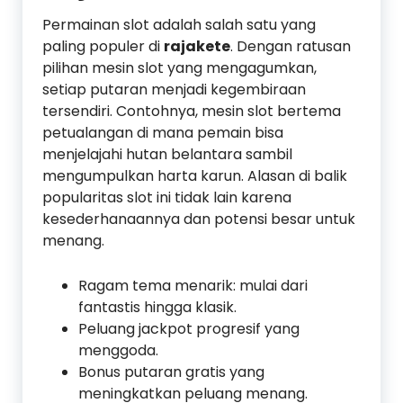
Permainan slot adalah salah satu yang
paling populer di
rajakete
. Dengan ratusan
pilihan mesin slot yang mengagumkan,
setiap putaran menjadi kegembiraan
tersendiri. Contohnya, mesin slot bertema
petualangan di mana pemain bisa
menjelajahi hutan belantara sambil
mengumpulkan harta karun. Alasan di balik
popularitas slot ini tidak lain karena
kesederhanaannya dan potensi besar untuk
menang.
Ragam tema menarik: mulai dari
fantastis hingga klasik.
Peluang jackpot progresif yang
menggoda.
Bonus putaran gratis yang
meningkatkan peluang menang.