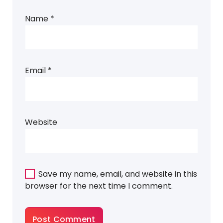
Name
*
Email
*
Website
Save my name, email, and website in this
browser for the next time I comment.