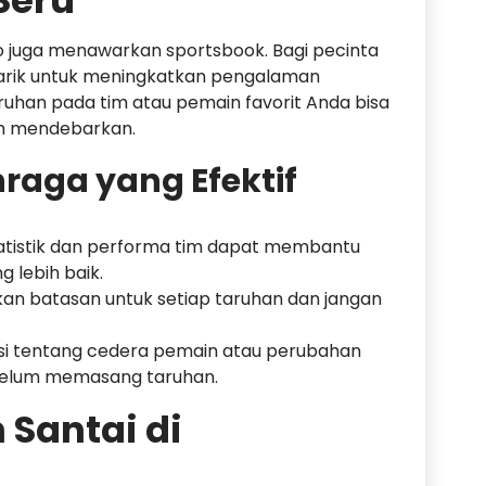
Seru
o juga menawarkan sportsbook. Bagi pecinta
narik untuk meningkatkan pengalaman
ruhan pada tim atau pemain favorit Anda bisa
ih mendebarkan.
raga yang Efektif
istik dan performa tim dapat membantu
 lebih baik.
an batasan untuk setiap taruhan dan jangan
si tentang cedera pemain atau perubahan
sebelum memasang taruhan.
 Santai di