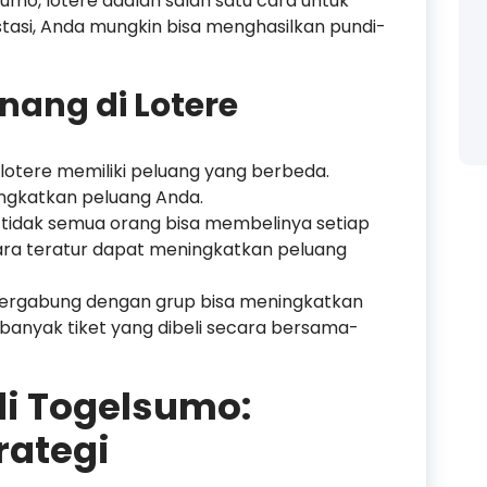
mo, lotere adalah salah satu cara untuk
tasi, Anda mungkin bisa menghasilkan pundi-
nang di Lotere
 lotere memiliki peluang yang berbeda.
ningkatkan peluang Anda.
tidak semua orang bisa membelinya setiap
cara teratur dapat meningkatkan peluang
ergabung dengan grup bisa meningkatkan
banyak tiket yang dibeli secara bersama-
di Togelsumo:
rategi