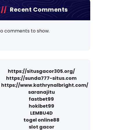
Recent Comments
o comments to show.
https://situsgacor305.org/
https://sunda777-situs.com
https://www.kathrynalbright.com/
saranajitu
fastbet99
hokibet99
LEMBU4D
togel online88
slot gacor