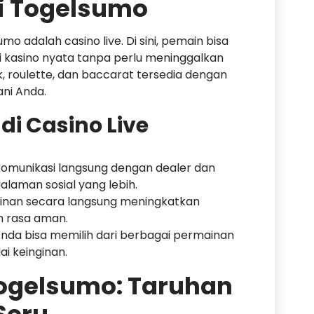
i Togelsumo
mo adalah casino live. Di sini, pemain bisa
kasino nyata tanpa perlu meninggalkan
, roulette, dan baccarat tersedia dengan
ani Anda.
i Casino Live
omunikasi langsung dengan dealer dan
laman sosial yang lebih.
inan secara langsung meningkatkan
 rasa aman.
nda bisa memilih dari berbagai permainan
i keinginan.
Togelsumo: Taruhan