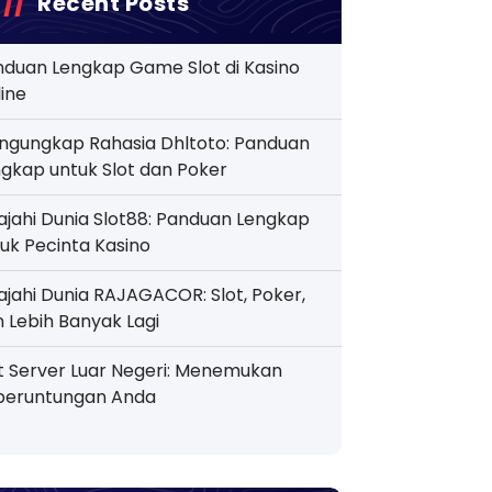
Recent Posts
duan Lengkap Game Slot di Kasino
ine
ngungkap Rahasia Dhltoto: Panduan
gkap untuk Slot dan Poker
ajahi Dunia Slot88: Panduan Lengkap
uk Pecinta Kasino
ajahi Dunia RAJAGACOR: Slot, Poker,
 Lebih Banyak Lagi
t Server Luar Negeri: Menemukan
beruntungan Anda