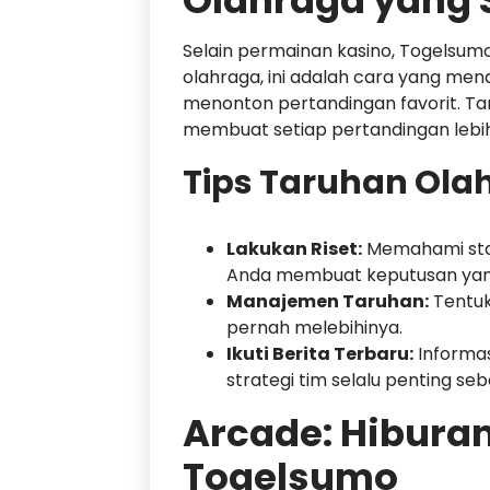
Olahraga yang 
Selain permainan kasino, Togelsum
olahraga, ini adalah cara yang me
menonton pertandingan favorit. Ta
membuat setiap pertandingan leb
Tips Taruhan Olah
Lakukan Riset:
Memahami stat
Anda membuat keputusan yang
Manajemen Taruhan:
Tentuk
pernah melebihinya.
Ikuti Berita Terbaru:
Informa
strategi tim selalu penting 
Arcade: Hiburan
Togelsumo