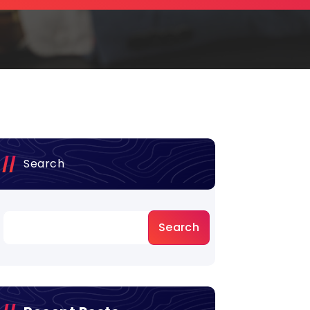
Search
Search