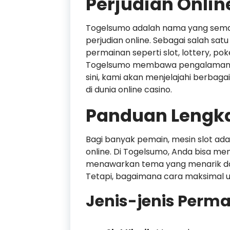
Perjudian Onlin
Togelsumo adalah nama yang semak
perjudian online. Sebagai salah s
permainan seperti slot, lottery, pok
Togelsumo membawa pengalaman ber
sini, kami akan menjelajahi berba
di dunia online casino.
Panduan Lengka
Bagi banyak pemain, mesin slot ada
online. Di Togelsumo, Anda bisa m
menawarkan tema yang menarik d
Tetapi, bagaimana cara maksimal 
Jenis-jenis Perma